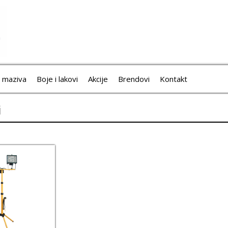
i maziva
Boje i lakovi
Akcije
Brendovi
Kontakt
i