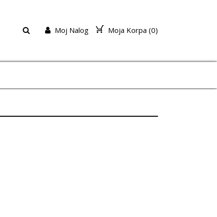
Moj Nalog
Moja Korpa (
0
)