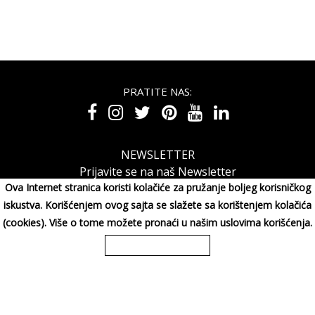
PRATITE NAS:
NEWSLETTER
Prijavite se na naš Newsletter
Ova Internet stranica koristi kolačiće za pružanje boljeg korisničkog
iskustva. Korišćenjem ovog sajta se slažete sa korištenjem kolačića
(cookies). Više o tome možete pronaći u našim uslovima korišćenja.
MAXIMORA GROUP DOO Miluna Pantića 15, 34000 KRAGUJE,
Srbija
065/3003001
Copyright 2026 MAXIMORA GROUP DOO Sva prava su zadržana. Powered
by
shopen.com