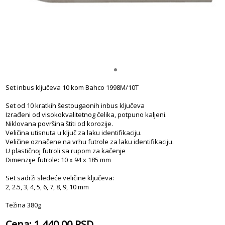
Set inbus ključeva 10 kom Bahco 1998M/10T
Set od 10 kratkih šestougaonih inbus ključeva
Izrađeni od visokokvalitetnog čelika, potpuno kaljeni.
Niklovana površina štiti od korozije.
Veličina utisnuta u ključ za laku identifikaciju.
Veličine označene na vrhu futrole za laku identifikaciju.
U plastičnoj futroli sa rupom za kačenje
Dimenzije futrole: 10 x 94 x 185 mm
Set sadrži sledeće veličine ključeva:
2, 2.5, 3, 4, 5, 6, 7, 8, 9, 10 mm
Težina 380g
Cena: 1.440,00 RSD