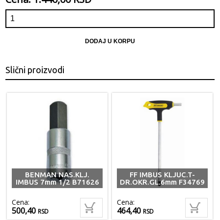
DODAJ U KORPU
Slični proizvodi
BENMAN NAS.KLJ.
FF IMBUS KLJUC.T-
IMBUS 7mm 1/2 B71626
DR.OKR.GL.6mm F34769
Cena:
Cena:
500,40
464,40
RSD
RSD