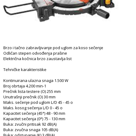
Brzo i tačno zabravljivanje pod uglom za koso sečenje
Odličan stepen odvođenja prašine
Električna kočnica brzo zaustavlja list
Tehničke karakteristike
Kontinuirana ulazna snaga 1.500 W
Broj obrtaja 4.200 min-1
Prečnik lista testere (O) 255 mm
Unutrašnji prečnik (O) 30 mm
Maks. sečenje pod uglom L/D 45 - 45 o
Maks. kosog sečenja L/D 0 - 45 o
Kapacitet sečenja (45°) 48 - 90 mm
Kapacitet sečenja (0°) 75 - 130 mm
Buka: zvučni pritisak 92 dB(A)
Buka: zvučna snaga 105 dB(A)
Buka: odstupanje (K) 3 dB(A)