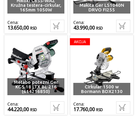
Hikoki C6SS-WAZ
Kružna testera-cirkular,
Makita Ger LS1040N
165mm 1050W
DRVO FI255
Cena:
Cena:
13.650,00
43.990,00
RSD
RSD
AKCIJA
Metabo potezni Ger
KGS 18 LTX BL 216
Cirkular 1500 w
(614216850)
Bormann BDX2130
Cena:
Cena:
44.220,00
17.760,00
RSD
RSD