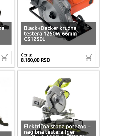
za
Black+Decker kružna
testera 1250W 66mm
CS1250L
Cena:
8.160,00
RSD
Električna stona potezno –
nagibna testera (ger