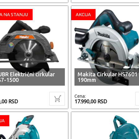
A NA STANJU
AKCIJA
BR Električni cirkular
Makita Cirkular HS7601
S7-1500
190mm
Cena:
0,00
RSD
17.990,00
RSD
JA