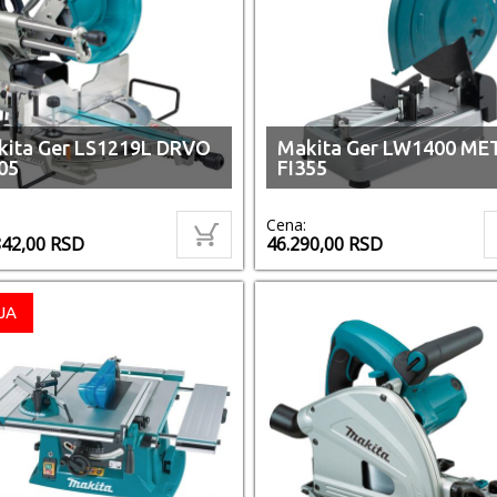
kita Ger LS1219L DRVO
Makita Ger LW1400 ME
05
FI355
Cena:
842,00
RSD
46.290,00
RSD
JA