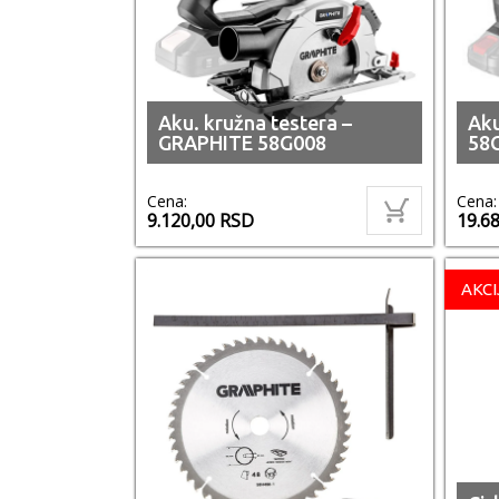
Aku. kružna testera –
Aku
GRAPHITE 58G008
58
Cena:
Cena:
9.120,00
RSD
19.6
AKCI