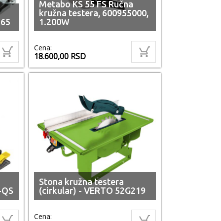
Metabo KS 55 FS Ručna
kružna testera, 600955000,
165
1.200W
Cena:
18.600,00
RSD
Stona kružna testera
-QS
(cirkular) - VERTO 52G219
Cena: