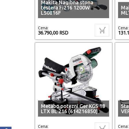
Makita Nagibna stona
testera Fi216 1200W
Mak
LS0816F
ML
Cena:
Cena:
36.790,00
RSD
131.
Metabo potezni Ger KGS 18
Sta
LTX BL 216 (614216850)
VE
Cena:
Cena: