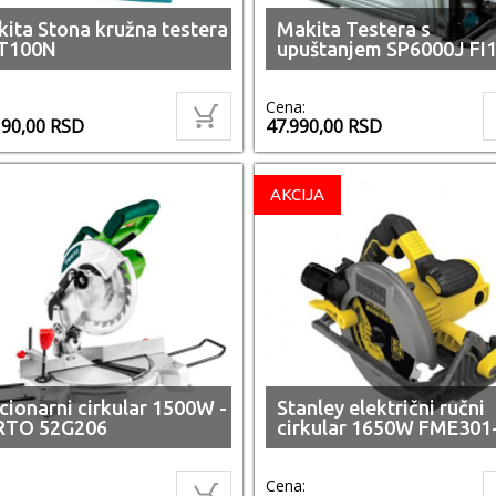
ita Stona kružna testera
Makita Testera s
T100N
upuštanjem SP6000J FI
Cena:
190,00
RSD
47.990,00
RSD
AKCIJA
cionarni cirkular 1500W -
Stanley električni ručni
RTO 52G206
cirkular 1650W FME301
Cena: