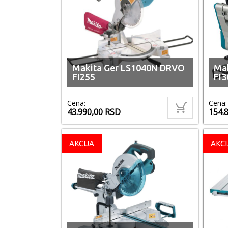
Makita Ger LS1040N DRVO
Ma
FI255
FI3
Cena:
Cena:
43.990,00
RSD
154.
AKCIJA
AKCI