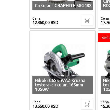
Cir
Cirkular - GRAPHITE 58G488
BD
Cena:
Cena:
12.360,00
RSD
17.7
AKCI
Hikoki C6SS-WAZ Kružna
Hik
testera-cirkular, 165mm
tes
1050W
10
Cena:
Cena:
13.650,00
RSD
15.3