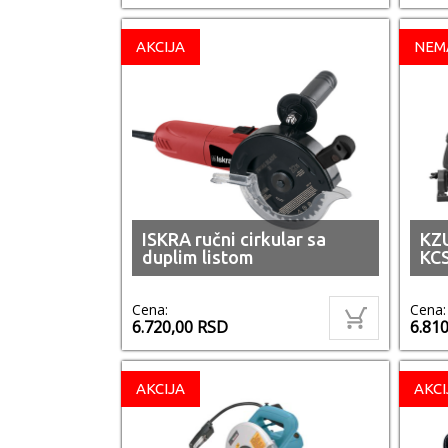
AKCIJA
NEM
ISKRA ručni cirkular sa
KZU
duplim listom
KC
Cena:
Cena:
6.720,00
RSD
6.81
AKCIJA
AKCI