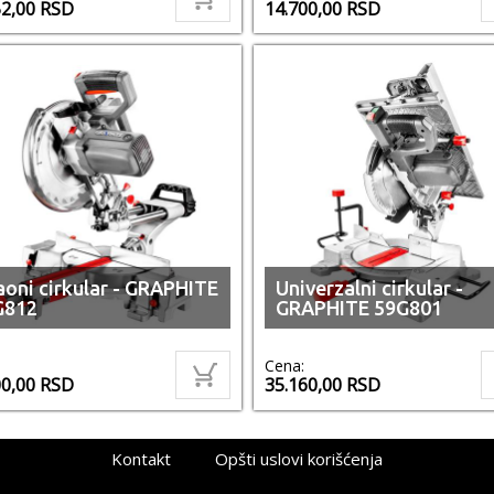
52,00
RSD
14.700,00
RSD
oni cirkular - GRAPHITE
Univerzalni cirkular -
G812
GRAPHITE 59G801
Cena:
00,00
RSD
35.160,00
RSD
Kontakt
Opšti uslovi korišćenja