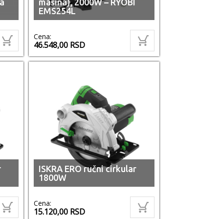
ra
mašina), 2000W – RYOBI
EMS254L
Cena:
46.548,00
RSD
r
ISKRA ERO ručni cirkular
1800W
Cena:
15.120,00
RSD