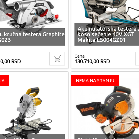
Akumulatorska testera 
. kružna testera Graphite
koso sečenje 40V XGT
G023
Makita LS004GZ01
Cena:
80,00
RSD
130.710,00
RSD
JA
NEMA NA STANJU