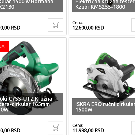
kular 1500 w Bormann
Električna kružna teste
X2130
Kzubr KMS255-1800
Cena:
60,00
RSD
12.600,00
RSD
JA
oki C7SS-UTZ Kružna
tera-cirkular 165mm
ISKRA ERO ručni cirkula
50W
1500W
Cena:
60,00
RSD
11.988,00
RSD