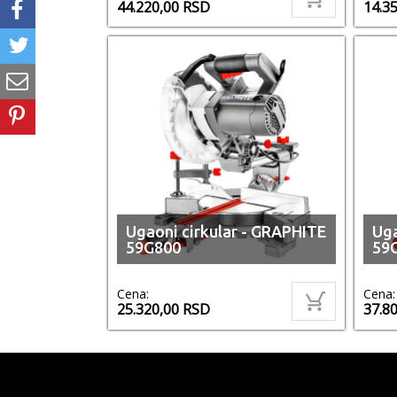
44.220,00
RSD
14.3
Ugaoni cirkular - GRAPHITE
Uga
59G800
59
Cena:
Cena:
25.320,00
RSD
37.8