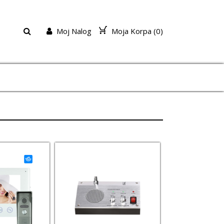
Moj Nalog
Moja Korpa (
0
)