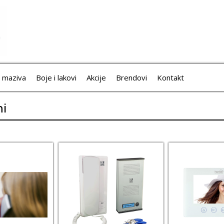
i maziva
Boje i lakovi
Akcije
Brendovi
Kontakt
ni