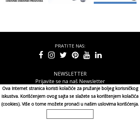
PRATITE NAS:
NEWSLETTER
Prijavite se na naš Newsletter
Ova Internet stranica koristi kolačiće za pružanje boljeg korisničkog
iskustva. Korišćenjem ovog sajta se slažete sa korištenjem kolačića
(cookies). Više o tome možete pronaći u našim uslovima korišćenja.
MAXIMORA GROUP DOO Miluna Pantića 15, 34000 KRAGUJE,
Srbija
065/3003001
Copyright 2026 MAXIMORA GROUP DOO Sva prava su zadržana. Powered
by
shopen.com