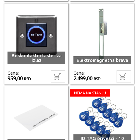
Beskontaktni taster za
izlaz
Elektromagnetna brava
Cena:
Cena:
959,00
2.499,00
RSD
RSD
NEMA NA STANJU
ID TAG privesci - 10