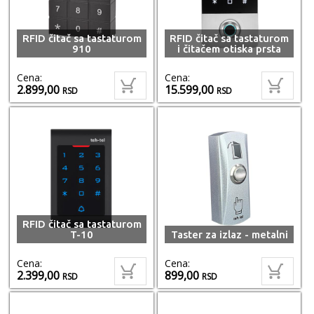
RFID čitač sa tastaturom
RFID čitač sa tastaturom
910
i čitačem otiska prsta
Cena:
Cena:
2.899,00
15.599,00
RSD
RSD
RFID čitač sa tastaturom
T-10
Taster za izlaz - metalni
Cena:
Cena:
2.399,00
899,00
RSD
RSD