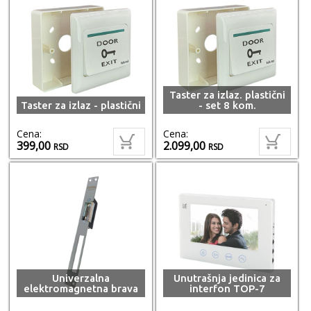
Taster za izlaz. plastični
Taster za izlaz - plastični
- set 8 kom.
Cena:
Cena:
399,00
2.099,00
RSD
RSD
Univerzalna
Unutrašnja jedinica za
elektromagnetna brava
interfon TOP-7