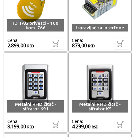
ID TAG privesci - 100
kom. 766
Ispravljač za interfone
Cena:
Cena:
2.899,00
879,00
RSD
RSD
Metalni RFID čitač -
Metalni RFID čitač -
šifrator 691
šifrator K5
Cena:
Cena:
8.199,00
4.299,00
RSD
RSD