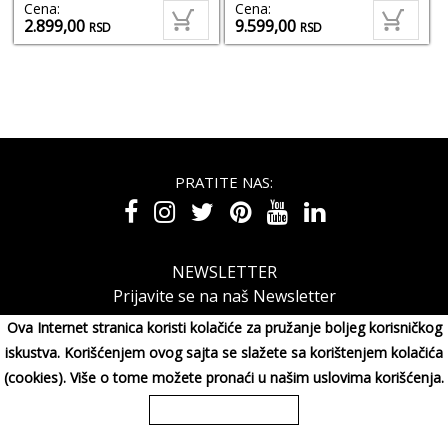
Cena:
Cena:
2.899,00
9.599,00
RSD
RSD
PRATITE NAS:
NEWSLETTER
Prijavite se na naš Newsletter
Ova Internet stranica koristi kolačiće za pružanje boljeg korisničkog
iskustva. Korišćenjem ovog sajta se slažete sa korištenjem kolačića
(cookies). Više o tome možete pronaći u našim uslovima korišćenja.
MAXIMORA GROUP DOO Miluna Pantića 15, 34000 KRAGUJE,
Srbija
065/3003001