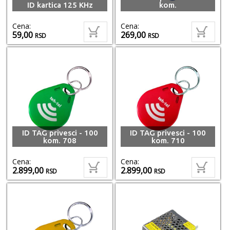
ID kartica 125 KHz
kom.
Cena:
Cena:
59,00
269,00
RSD
RSD
ID TAG privesci - 100
ID TAG privesci - 100
kom. 708
kom. 710
Cena:
Cena:
2.899,00
2.899,00
RSD
RSD