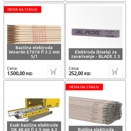
NEMA NA STANJU
Bazična elektroda
Woerde E7018 fi 3.2 mm
Elektroda (kisela) za
5/1
zavarivanje - BLADE 2.5
Cena:
Cena:
1.500,00
252,00
RSD
RSD
NEMA NA STANJU
Esab bazične elektrode
OK 48.60 fi 2.5 mm 4,3
Rutilna elektroda