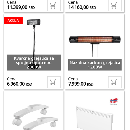
Cena:
Cena:
11.399,00
14.160,00
RSD
RSD
AKCIJA
Kvarcna grejalica za
spoljnu upotrebu
Nazidna karbon grejalica
2000W
1200W
Cena:
Cena:
6.960,00
7.999,00
RSD
RSD