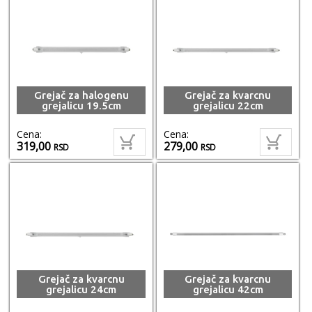
Grejač za halogenu
Grejač za kvarcnu
grejalicu 19.5cm
grejalicu 22cm
Cena:
Cena:
319,00
279,00
RSD
RSD
Grejač za kvarcnu
Grejač za kvarcnu
grejalicu 24cm
grejalicu 42cm