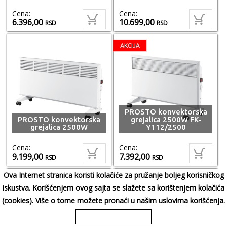
Cena:
Cena:
6.396,00
10.699,00
RSD
RSD
AKCIJA
PROSTO konvektorska
PROSTO konvektorska
grejalica 2500W FK-
grejalica 2500W
Y112/2500
Cena:
Cena:
9.199,00
7.392,00
RSD
RSD
Ova Internet stranica koristi kolačiće za pružanje boljeg korisničkog
AKCIJA
AKCIJA
iskustva. Korišćenjem ovog sajta se slažete sa korištenjem kolačića
(cookies). Više o tome možete pronaći u našim uslovima korišćenja.