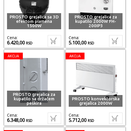
PROSTO grejalica sa 3D
PROSTO grejalica za
efektom plamena
kupatilo 2000W FH-
1500W
200IP3
Cena:
Cena:
6.420,00
5.100,00
RSD
RSD
AKCIJA
AKCIJA
PROSTO grejalica za
kupatilo sa držačem
PROSTO konvektorska
peškira
grejalica 2000W
Cena:
Cena:
6.348,00
5.712,00
RSD
RSD