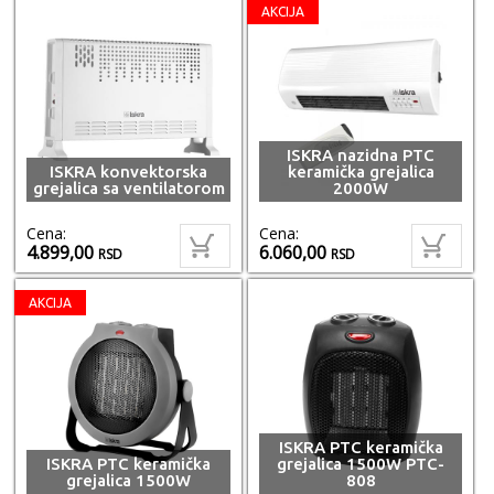
AKCIJA
ISKRA nazidna PTC
ISKRA konvektorska
keramička grejalica
grejalica sa ventilatorom
2000W
Cena:
Cena:
4.899,00
6.060,00
RSD
RSD
AKCIJA
ISKRA PTC keramička
ISKRA PTC keramička
grejalica 1500W PTC-
grejalica 1500W
808