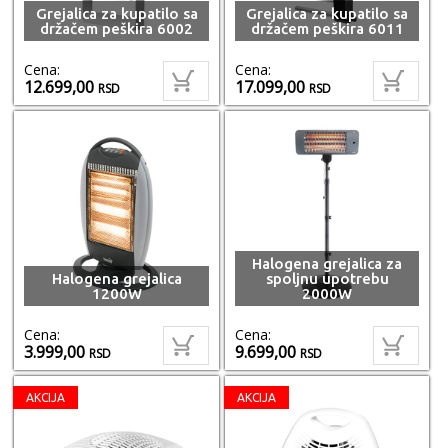
Grejalica za kupatilo sa
Grejalica za kupatilo sa
držačem peškira 6002
držačem peškira 6011
Cena:
Cena:
12.699,00
17.099,00
RSD
RSD
Halogena grejalica za
Halogena grejalica
spoljnu upotrebu
1200W
2000W
Cena:
Cena:
3.999,00
9.699,00
RSD
RSD
AKCIJA
AKCIJA