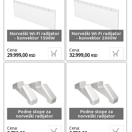
Norveški Wi-Fi radijator
Norveški Wi-Fi radijator
- konvektor 1500W
- konvektor 2000W
Cena:
Cena:
29.999,00
32.999,00
RSD
RSD
Podne stope za
Podne stope za
norveški radijator
norveški radijator
Cena:
Cena: