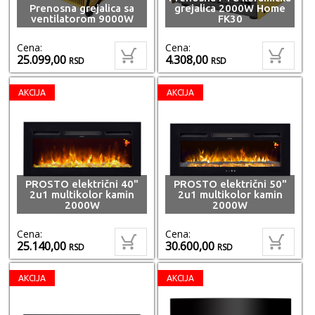
Prenosna grejalica sa
grejalica 2000W Home
ventilatorom 9000W
FK30
Cena:
Cena:
25.099,00
4.308,00
RSD
RSD
AKCIJA
AKCIJA
PROSTO električni 40"
PROSTO električni 50"
2u1 multikolor kamin
2u1 multikolor kamin
2000W
2000W
Cena:
Cena:
25.140,00
30.600,00
RSD
RSD
AKCIJA
AKCIJA