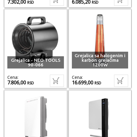
7.302,00
6.085,20
RSD
RSD
Grejalica sa halogenim i
Grejalica - NEO TOOLS
karbon grejačima
90-066
1200W
Cena:
Cena:
7.806,00
16.699,00
RSD
RSD