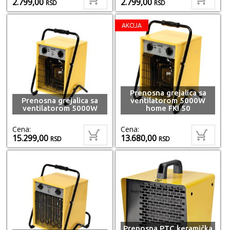
2.799,00
2.799,00
RSD
RSD
AKCIJA
Prenosna grejalica sa
Prenosna grejalica sa
ventilatorom 5000W
ventilatorom 5000W
home FKI 50
Cena:
Cena:
15.299,00
13.680,00
RSD
RSD
Prenosna PTC keramička