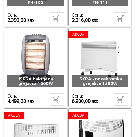
FH-105
FH-111
Cena:
Cena:
2.399,00
2.016,00
RSD
RSD
AKCIJA
ISKRA halogena
ISKRA konvektorska
grejalica 1600W
grejalica 1500W
Cena:
Cena:
4.499,00
6.900,00
RSD
RSD
AKCIJA
AKCIJA