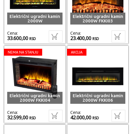
Električni ugradni kamin
Električni ugradni kamin
2000W
2000W FKKI03
Cena:
Cena:
33.600,00
23.400,00
RSD
RSD
NEMA NA STANJU
AKCIJA
Električni ugradni kamin
Električni ugradni kamin
2000W FKKI04
2000W FKKI06
Cena:
Cena:
32.599,00
42.000,00
RSD
RSD