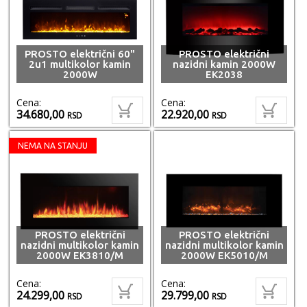
PROSTO električni 60"
PROSTO električni
2u1 multikolor kamin
nazidni kamin 2000W
2000W
EK2038
Cena:
Cena:
34.680,00
22.920,00
RSD
RSD
NEMA NA STANJU
PROSTO električni
PROSTO električni
nazidni multikolor kamin
nazidni multikolor kamin
2000W EK3810/M
2000W EK5010/M
Cena:
Cena:
24.299,00
29.799,00
RSD
RSD