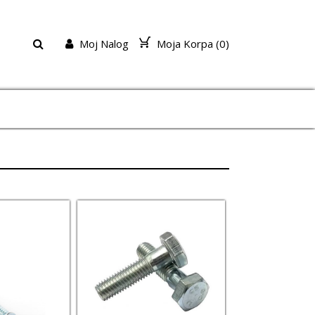
Moj Nalog
Moja Korpa (
0
)