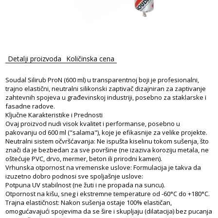
Detalji proizvoda
Količinska cena
Soudal Silirub ProN (600 ml) u transparentnoj boji je profesionalni,
trajno elastični, neutralni silikonski zaptivač dizajniran za zaptivanje
zahtevnih spojeva u građevinskoj industriji, posebno za staklarske i
fasadne radove.
Ključne Karakteristike i Prednosti
Ovaj proizvod nudi visok kvalitet i performanse, posebno u
pakovanju od 600 ml ("salama"), koje je efikasnije za velike projekte.
Neutralni sistem očvršćavanja: Ne ispušta kiselinu tokom sušenja, što
znači da je bezbedan za sve površine (ne izaziva koroziju metala, ne
oštećuje PVC, drvo, mermer, beton ili prirodni kamen).
Vrhunska otpornost na vremenske uslove: Formulacija je takva da
izuzetno dobro podnosi sve spoljašnje uslove:
Potpuna UV stabilnost (ne žuti i ne propada na suncu).
Otpornost na kišu, sneg i ekstremne temperature od -60°C do +180°C.
Trajna elastičnost: Nakon sušenja ostaje 100% elastičan,
omogućavajući spojevima da se šire i skupljaju (dilatacija) bez pucanja