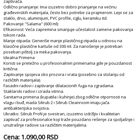
zaptivača.
Odlično prianjanje: Ima izuzetno dobro prianjanje na većinu
građevinskih materijala, često bez potrebe za prajmerom. Lepi se za
staklo, drvo, aluminijum, PVC profile, ciglu, keramiku itd.
Pakovanje "Salama" (600 ml):
Efikasnost: Veća zapremina smanjuje učestalost zamene pakovanja
tokom rada.
Manje otpada: Generiše manje plastičnog otpada u odnosu na
klasične plastične kartuše od 300 ml. Za nanošenje je potreban
poseban pištolj za meka pakovanja.
Idealna Primena
Koristi se pretežno u profesionalnim primenama gde je pouzdanost
kritična:
Zaptivanje spojeva oko prozora i vrata (posebno za stolariju od
različitih materijala).
Fasadni radovi i zaptivanje dilatacionih fuga na zgradama.
Staklarski radovi i izrada vitrina.
Sanitarna primena (kupatila i kuhinje) zbog odlične otpornosti na
vlagu i buđ, mada Silirub 2 i Silirub Cleanroom imaju jača
antibakterijska svojstva.
Ukratko: Silirub ProN je svestran, izuzetno izdržljiv i kvalitetan
zaptivač za profesionalce koji traže pouzdano rešenje za spoljašnje i
unutrašnje radove sa različitim materijalima.
Cena: 1.090,00 RSD