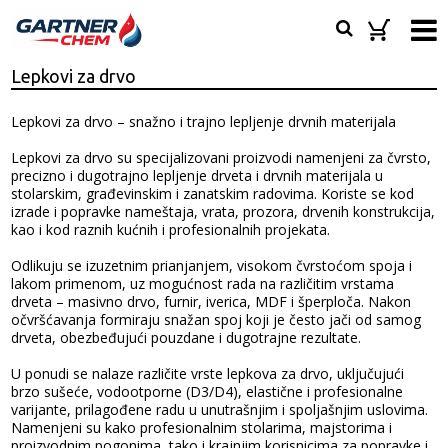
Lepkovi za drvo
Lepkovi za drvo – snažno i trajno lepljenje drvnih materijala
Lepkovi za drvo su specijalizovani proizvodi namenjeni za čvrsto,
precizno i dugotrajno lepljenje drveta i drvnih materijala u
stolarskim, građevinskim i zanatskim radovima. Koriste se kod
izrade i popravke nameštaja, vrata, prozora, drvenih konstrukcija,
kao i kod raznih kućnih i profesionalnih projekata.
Odlikuju se izuzetnim prianjanjem, visokom čvrstoćom spoja i
lakom primenom, uz mogućnost rada na različitim vrstama
drveta – masivno drvo, furnir, iverica, MDF i šperploča. Nakon
očvršćavanja formiraju snažan spoj koji je često jači od samog
drveta, obezbeđujući pouzdane i dugotrajne rezultate.
U ponudi se nalaze različite vrste lepkova za drvo, uključujući
brzo sušeće, vodootporne (D3/D4), elastične i profesionalne
varijante, prilagođene radu u unutrašnjim i spoljašnjim uslovima.
Namenjeni su kako profesionalnim stolarima, majstorima i
proizvodnim pogonima, tako i krajnjim korisnicima za popravke i