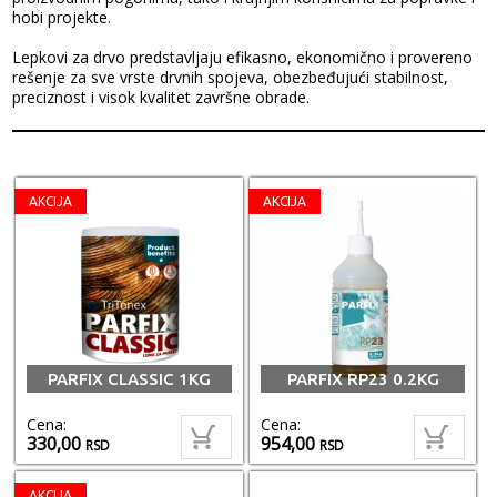
hobi projekte.
Lepkovi za drvo predstavljaju efikasno, ekonomično i provereno
rešenje za sve vrste drvnih spojeva, obezbeđujući stabilnost,
preciznost i visok kvalitet završne obrade.
AKCIJA
AKCIJA
PARFIX CLASSIC 1KG
PARFIX RP23 0.2KG
Cena:
Cena:
330,00
954,00
RSD
RSD
AKCIJA