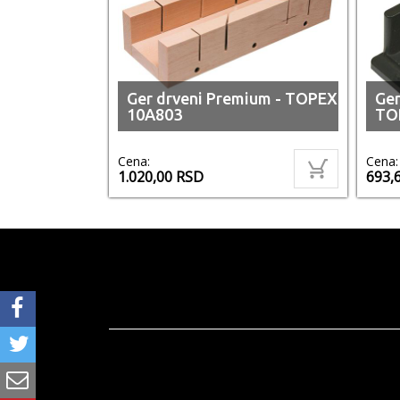
Ger drveni Premium - TOPEX
Ger
10A803
TO
Cena:
Cena:
1.020,00
RSD
693,