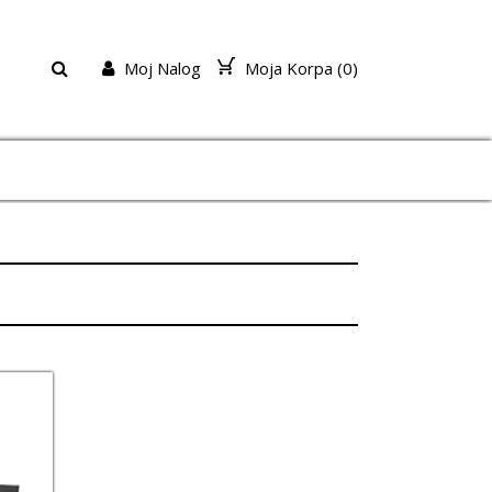
Moj Nalog
Moja Korpa (
0
)