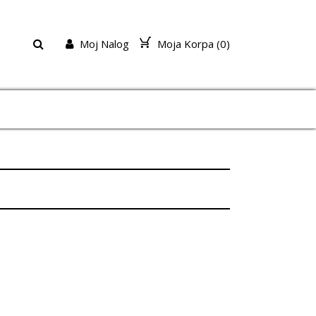
Moj Nalog
Moja Korpa (
0
)