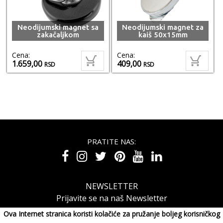
Neodijumski magnet sa
Neodijumski magnet za
zakačaljkom
kaiš 50x15mm
Cena:
Cena:
1.659,00
409,00
RSD
RSD
PRATITE NAS:
NEWSLETTER
Prijavite se na naš Newsletter
Ova Internet stranica koristi kolačiće za pružanje boljeg korisničkog