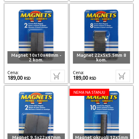
Magnet 10x10x48mm -
Magnet 22x5x5.5mm 8
2 kom.
kom.
Cena:
Cena:
189,00
189,00
RSD
RSD
NEMA NA STANJU
Magnet 9.5x22x47mm
Magnet okrugli 12x5mm