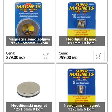
Magnetna samolepljiiva
Neodijumski mag.
traka 25x2mm. 0.75m
8x3mm 10 kom.
Cena:
Cena:
279,00
799,00
RSD
RSD
Neodijumski magnet
Neodijumski magnet
12x1.5mm 8 kom.
12x3mm 6 kom.