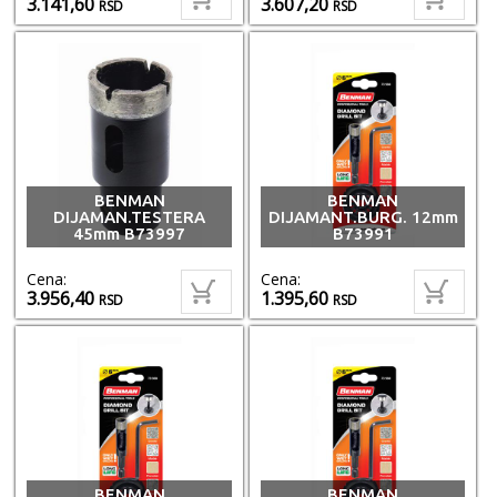
3.141,60
3.607,20
RSD
RSD
BENMAN
BENMAN
DIJAMAN.TESTERA
DIJAMANT.BURG. 12mm
45mm B73997
B73991
Cena:
Cena:
3.956,40
1.395,60
RSD
RSD
BENMAN
BENMAN