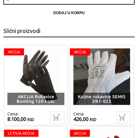
DODAJ U KORPU
Slični proizvodi
AKCIJA
AKCIJA
AKCIJA Rukavice
Kožne rukavice SEMIS
Bunting 120 kom.
ZB1-023
Cena:
Cena:
8.100,00
426,00
RSD
RSD
LETNJA AKCIJA
AKCIJA