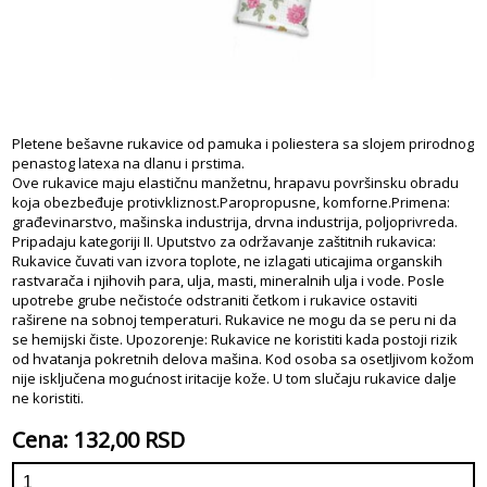
Pletene bešavne rukavice od pamuka i poliestera sa slojem prirodnog
penastog latexa na dlanu i prstima.
Ove rukavice maju elastičnu manžetnu, hrapavu površinsku obradu
koja obezbeđuje protivkliznost.Paropropusne, komforne.Primena:
građevinarstvo, mašinska industrija, drvna industrija, poljoprivreda.
Pripadaju kategoriji II. Uputstvo za održavanje zaštitnih rukavica:
Rukavice čuvati van izvora toplote, ne izlagati uticajima organskih
rastvarača i njihovih para, ulja, masti, mineralnih ulja i vode. Posle
upotrebe grube nečistoće odstraniti četkom i rukavice ostaviti
raširene na sobnoj temperaturi. Rukavice ne mogu da se peru ni da
se hemijski čiste. Upozorenje: Rukavice ne koristiti kada postoji rizik
od hvatanja pokretnih delova mašina. Kod osoba sa osetljivom kožom
nije isključena mogućnost iritacije kože. U tom slučaju rukavice dalje
ne koristiti.
Cena: 132,00 RSD