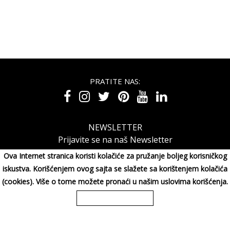
PRATITE NAS:
NEWSLETTER
Prijavite se na naš Newsletter
Ova Internet stranica koristi kolačiće za pružanje boljeg korisničkog
iskustva. Korišćenjem ovog sajta se slažete sa korištenjem kolačića
(cookies). Više o tome možete pronaći u našim uslovima korišćenja.
MAXIMORA GROUP DOO Miluna Pantića 15, 34000 KRAGUJE,
Srbija
065/3003001
Copyright 2026 MAXIMORA GROUP DOO Sva prava su zadržana. Powered