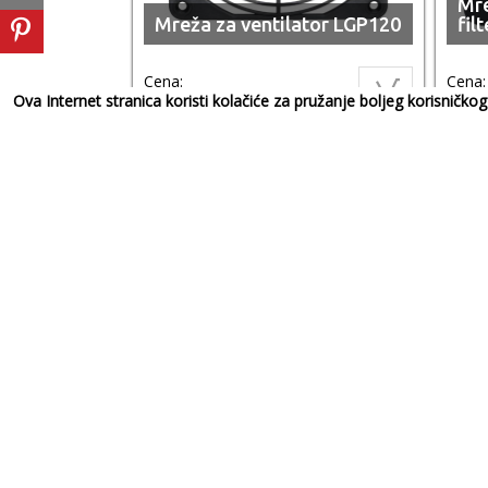
Mre
Mreža za ventilator LGP120
fil
Cena:
Cena:
279,00
RSD
389,
Ova Internet stranica koristi kolačiće za pružanje boljeg korisničk
Ventilator (VT12038B-12-
Ven
SUN)
SU
Cena:
Cena:
1.959,00
RSD
1.42