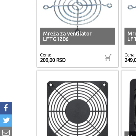
Mreža za ventilator
Mre
LFTG1206
LF
Cena:
Cena:
209,00
RSD
249,