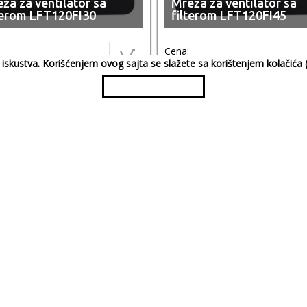
ža za ventilator sa
Mreža za ventilator sa
terom LFT120FI30
filterom LFT120FI45
Cena:
00
RSD
389,00
RSD
og iskustva. Korišćenjem ovog sajta se slažete sa korištenjem kolačić
tilator (VT2510B-12-
Ventilator (VT4020S-12
N)
SUN)
Cena:
9,00
RSD
1.069,00
RSD