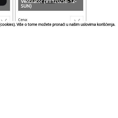
Ventilator (VT12025B-12-
SUN)
Cena:
1.849,00
RSD
a (cookies). Više o tome možete pronaći u našim uslovima korišćenja.
-
Ventilator (VT4020V-24-
SUN)
Cena:
909,00
RSD