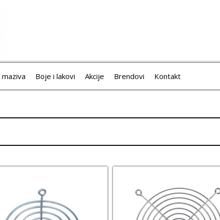
i maziva
Boje i lakovi
Akcije
Brendovi
Kontakt