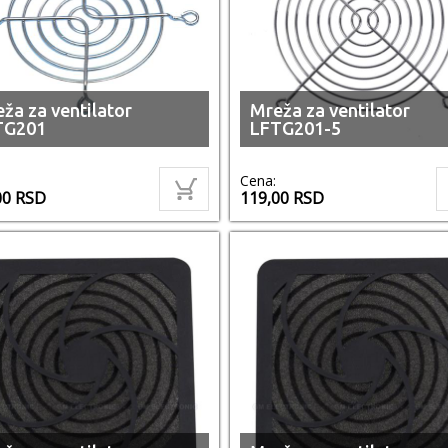
ža za ventilator
Mreža za ventilator
TG201
LFTG201-5
Cena:
00
RSD
119,00
RSD