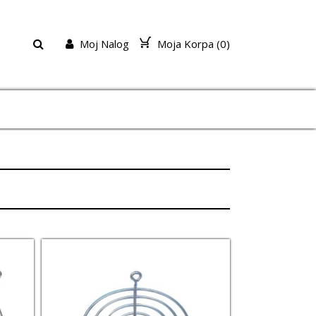
Moj Nalog
Moja Korpa (
0
)