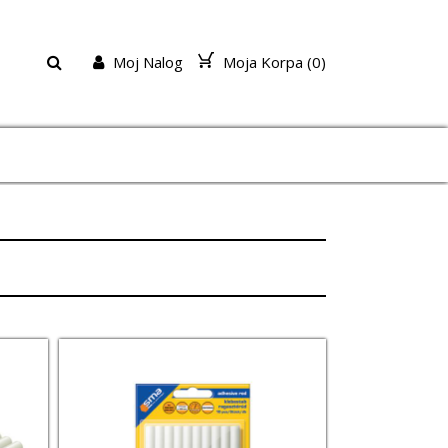
Moj Nalog
Moja Korpa (
0
)