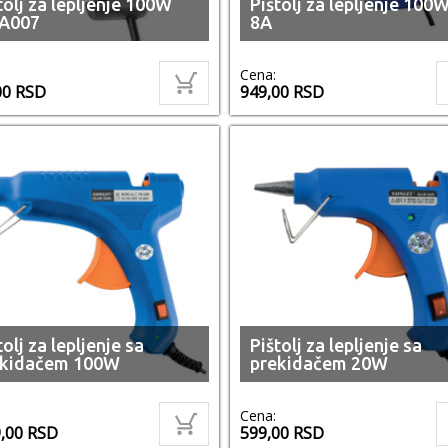
tolj za lepljenje 100W
Pištolj za lepljenje 100
A007
8A
Cena:
00
RSD
949,00
RSD
tolj za lepljenje sa
Pištolj za lepljenje sa
ekidačem 100W
prekidačem 20W
Cena:
9,00
RSD
599,00
RSD