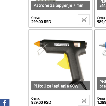
Piš
Patrone za lepljenje 7 mm
SM
Cena:
Cena:
299,00
RSD
989,
Piš
Pištolj za lepljenje 60W
pr
Cena:
Cena:
929,00
RSD
1.28