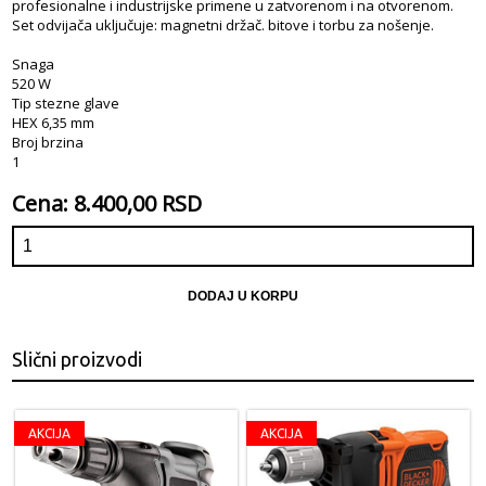
profesionalne i industrijske primene u zatvorenom i na otvorenom.
Set odvijača uključuje: magnetni držač. bitove i torbu za nošenje.
Snaga
520 W
Tip stezne glave
HEX 6,35 mm
Broj brzina
1
Cena: 8.400,00 RSD
DODAJ U KORPU
Slični proizvodi
AKCIJA
AKCIJA