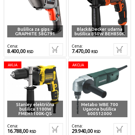
Bušilica za gips –
Black&Decker udarna
GRAPHITE 58G791
bušilica 850W BEH850K
Cena:
Cena:
8.400,00
7.470,00
RSD
RSD
AKIJA
AKCIJA
Stanley električna
Metabo WBE 700
bušilica 1100W
Ugaona bušilica
FMEH1100K-QS
600512000
Cena:
Cena:
16.788,00
29.940,00
RSD
RSD