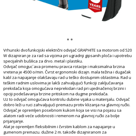
Vrhunski dvofunkcijski električni odvijač GRAPHITE sa motorom od 520
W dizajniran je za rad sa vijcima pri ugradnji gipsanih ploča i upotrebu
specijalnih bušilica za drvo. metal i plastiku.
Odvijač omoguc´ava promenu pravca rotacije i maksimalna brzina
vretena je 4500 o/min. Čvrst ergonomski dizajn. mala težina i dugačak
kabl za napajanje olakšavaju rad u teško dostupnim oblastima. Rad u
teškim radnim uslovima je lakši zahvaljujući funkciji zaključavanja
prekidača koja omogućava neprekidan rad pri ujednačenoj brzini i
opciji podešavanja brzine pritiskom na dugme prekidača.
Uz to odvijač omogućava kontrolu dubine vijaka u materijalu. Odvijač
dobro leži u ruci zahvaljujući premazu protiv klizanja na glavnoj ručki.
Odvijač je opremljen posebnom kukom koja se visi na pojasu sa
alatom radi veće udobnosti i remenom na glavnoj ručki za bolje
prijanjanje.
Alat je opremljen fleksibilnim i čvrstim kablom za napajanje u
gumenom premazu. dužine 2 m. takođe dizajniranom za