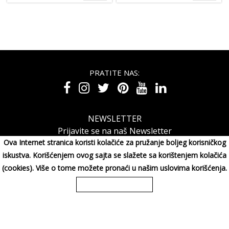
PRATITE NAS:
NEWSLETTER
Prijavite se na naš Newsletter
Ova Internet stranica koristi kolačiće za pružanje boljeg korisničkog
iskustva. Korišćenjem ovog sajta se slažete sa korištenjem kolačića
(cookies). Više o tome možete pronaći u našim uslovima korišćenja.
MAXIMORA GROUP DOO Miluna Pantića 15, 34000 KRAGUJE,
Srbija
065/3003001
Copyright 2026 MAXIMORA GROUP DOO Sva prava su zadržana. Powered
by
shopen.com