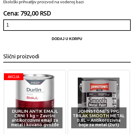
Ekološki prihvatljiv proizvod na vodenoj bazi
Cena: 792,00 RSD
DODAJ U KORPU
Slični proizvodi
AKCIJA
DURLIN ANTIK EMAJL
JOHNSTONE’S PPG
CRNI 1 kg – Završni
TRILAK SMOOTH METAL
antikorozivni emajl za
0.8L – Antikorozivna
metal i kovano gvožđe
boja za metal (2u1)