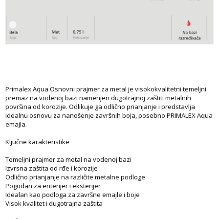
Primalex Aqua Osnovni prajmer za metal je visokokvalitetni temeljni
premaz na vodenoj bazi namenjen dugotrajnoj zaštiti metalnih
površina od korozije. Odlikuje ga odlično prianjanje i predstavlja
idealnu osnovu za nanošenje završnih boja, posebno PRIMALEX Aqua
emajla.
Ključne karakteristike
Temeljni prajmer za metal na vodenoj bazi
Izvrsna zaštita od rđe i korozije
Odlično prianjanje na različite metalne podloge
Pogodan za enterijer i eksterijer
Idealan kao podloga za završne emajle i boje
Visok kvalitet i dugotrajna zaštita