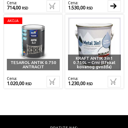
Cena:
Cena:
714,00
1.530,00
RSD
RSD
AKCIJA
KRAFT ANTIK 3in1
TESAROL ANTIK 0.750
0.750L – Crni (Efekat
ANTRACIT
kovanog gvožđa)
Cena:
Cena:
1.020,00
1.230,00
RSD
RSD
PRATITE NAS: