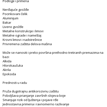
Podloge i primena
Nerđajuće gvožđe
Pocinkovani čelik
Aluminijum
Bakar
Liveno gvožđe
Metalne konstrukcije i limovi
Metalne ograde i nameštaj
Krovni limovi i nadstrešnice
Privremena zaštita delova mašina
Može se nanositi i preko površina prethodno tretiranih premazima na
bazi:
Alkida
Hlorokaučuka
Akrila
Epoksida
Prednosti u radu
Pruža dugotrajnu antikorozivnu zaštitu
Poboljšava prianjanje završnih slojeva boje
Smanjuje rizik od ljuštenja i pojave rđe
Jednostavna primena i ravnomerno razlivanje