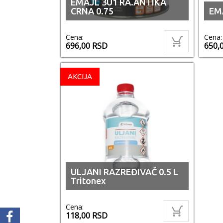
EMAJL 3U1 RA.ANTIKA
CRNA 0.75
EMA
Cena:
Cena:
696,00
RSD
650,
AKCIJA
ULJANI RAZREĐIVAČ 0.5 L
Tritonex
Cena:
118,00
RSD