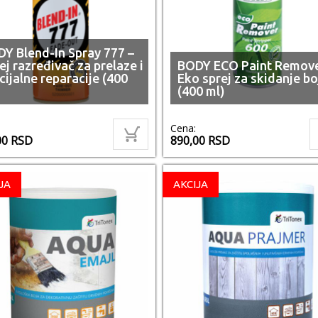
Y Blend-In Spray 777 –
ej razređivač za prelaze i
BODY ECO Paint Remove
cijalne reparacije (400
Eko sprej za skidanje bo
(400 ml)
Cena:
00
RSD
890,00
RSD
JA
AKCIJA