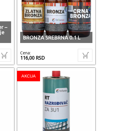
r –
je
BRONZA SREBRNA 0.1 L
Cena:
116,00
RSD
AKCIJA