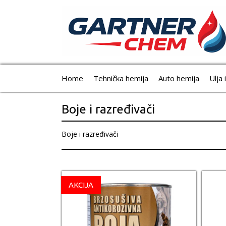
Home
Tehnička hemija
Auto hemija
Ulja 
Boje i razređivači
Boje i razređivači
AKCIJA