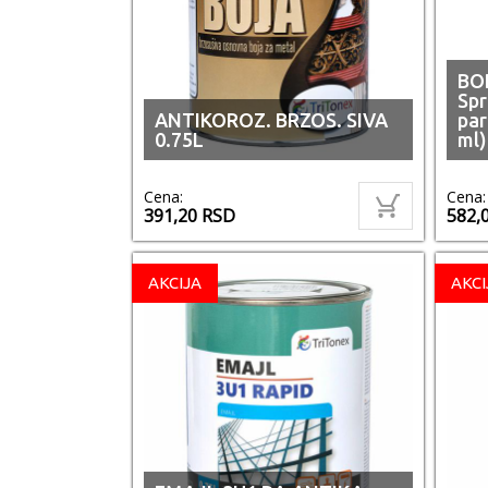
BOD
Spr
ANTIKOROZ. BRZOS. SIVA
par
0.75L
ml)
Cena:
Cena:
391,20
RSD
582,
AKCIJA
AKCI