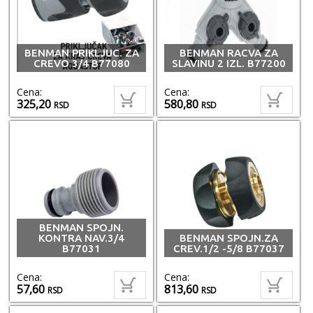
BENMAN PRIKLJUC. ZA
BENMAN RACVA ZA
CREVO 3/4 B77080
SLAVINU 2 IZL. B77200
Cena:
Cena:
325,20
580,80
RSD
RSD
BENMAN SPOJN.
KONTRA NAV.3/4
BENMAN SPOJN.ZA
B77031
CREV.1/2 -5/8 B77037
Cena:
Cena:
57,60
813,60
RSD
RSD