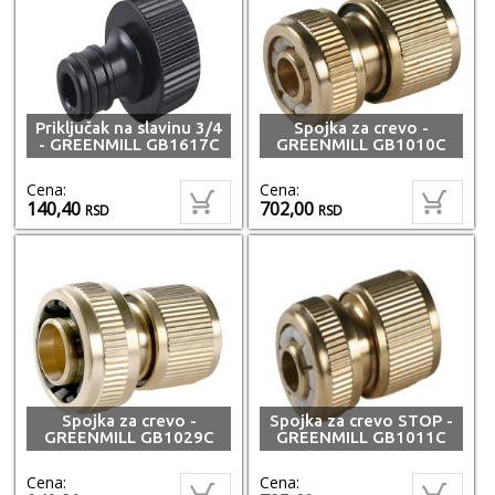
Priključak na slavinu 3/4
Spojka za crevo -
- GREENMILL GB1617C
GREENMILL GB1010C
Cena:
Cena:
140,40
702,00
RSD
RSD
Spojka za crevo -
Spojka za crevo STOP -
GREENMILL GB1029C
GREENMILL GB1011C
Cena:
Cena: