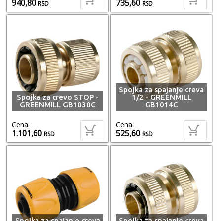
940,80
735,60
RSD
RSD
Spojka za spajanje creva
Spojka za crevo STOP -
1/2 - GREENMILL
GREENMILL GB1030C
GB1014C
Cena:
Cena:
1.101,60
525,60
RSD
RSD
Spojka za spajanje creva
Spojka za spajanje creva