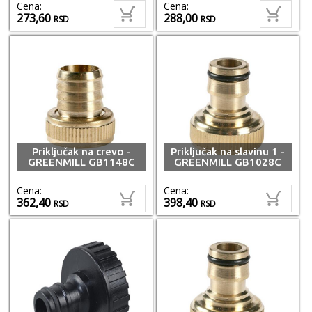
Cena:
Cena:
273,60
288,00
RSD
RSD
Priključak na crevo -
Priključak na slavinu 1 -
GREENMILL GB1148C
GREENMILL GB1028C
Cena:
Cena:
362,40
398,40
RSD
RSD