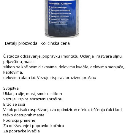
Detalji proizvoda
Količinska cena
Čistač za održavanje, popravku i montažu. Uklanja i rastvara uljnu
prljavštinu, mast i
silikon na kočionim diskovima, delovima kvačila, delovima menjača,
kablovima,
delovima alata itd. Vezuje i ispira abrazivnu prašinu
Svojstva:
Uklanja ulje, mast, smolu i silikon
Vezuje i ispira abrazivnu prašinu
Brzo se suši
Visok pritisak raspršivanja za optimiziran efekat čišćenja čak i kod
teško dostupnih mesta
Područja primene
Za održavanje i popravke kočnica
Za popravke kvačila