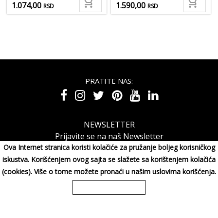
1.074,00
1.590,00
RSD
RSD
PRATITE NAS:
NEWSLETTER
Prijavite se na naš Newsletter
Ova Internet stranica koristi kolačiće za pružanje boljeg korisničkog
iskustva. Korišćenjem ovog sajta se slažete sa korištenjem kolačića
(cookies). Više o tome možete pronaći u našim uslovima korišćenja.
MAXIMORA GROUP DOO Miluna Pantića 15, 34000 KRAGUJE,
Srbija
065/3003001
Copyright 2026 MAXIMORA GROUP DOO Sva prava su zadržana. Powered