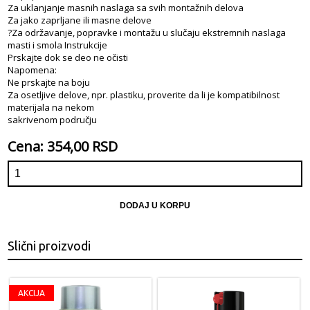
Za uklanjanje masnih naslaga sa svih montažnih delova
Za jako zaprljane ili masne delove
?Za održavanje, popravke i montažu u slučaju ekstremnih naslaga
masti i smola Instrukcije
Prskajte dok se deo ne očisti
Napomena:
Ne prskajte na boju
Za osetljive delove, npr. plastiku, proverite da li je kompatibilnost
materijala na nekom
sakrivenom području
Cena: 354,00 RSD
DODAJ U KORPU
Slični proizvodi
AKCIJA