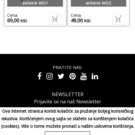
antene WS1
antene WS2
Cena:
Cena:
69,00
49,00
RSD
RSD
PRATITE NAS:
NEWSLETTER
Prijavite se na naš Newsletter
Ova Internet stranica koristi kolačiće za pružanje boljeg korisničkog
iskustva. Korišćenjem ovog sajta se slažete sa korištenjem kolačića
(cookies). Više o tome možete pronaći u našim uslovima korišćenja.
MAXIMORA GROUP DOO Miluna Pantića 15, 34000 KRAGUJE,