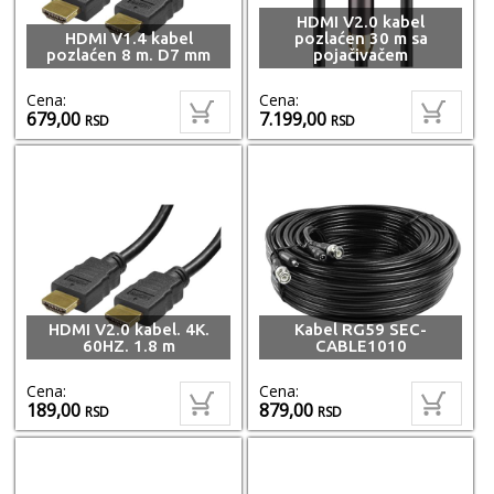
HDMI V2.0 kabel
HDMI V1.4 kabel
pozlaćen 30 m sa
pozlaćen 8 m. D7 mm
pojačivačem
Cena:
Cena:
679,00
7.199,00
RSD
RSD
HDMI V2.0 kabel. 4K.
Kabel RG59 SEC-
60HZ. 1.8 m
CABLE1010
Cena:
Cena:
189,00
879,00
RSD
RSD