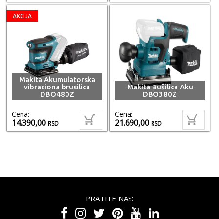
AKCIJA
Makita Akumulatorska
vibraciona brusilica
Makita Bušilica Aku
DBO480Z
DBO380Z
Cena:
Cena:
14.390,00
21.690,00
RSD
RSD
PRATITE NAS: