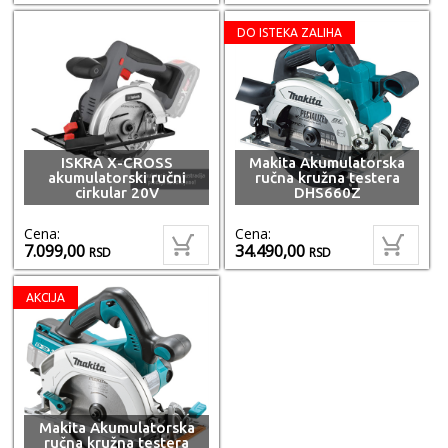
DO ISTEKA ZALIHA
ISKRA X-CROSS
Makita Akumulatorska
akumulatorski ručni
ručna kružna testera
cirkular 20V
DHS660Z
Cena:
Cena:
7.099,00
34.490,00
RSD
RSD
AKCIJA
Makita Akumulatorska
ručna kružna testera