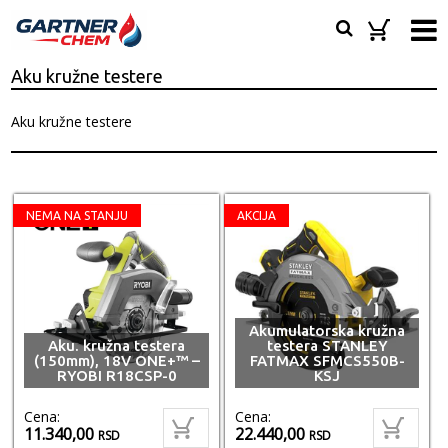
Aku kružne testere
Aku kružne testere
NEMA NA STANJU
AKCIJA
Akumulatorska kružna
Aku. kružna testera
testera STANLEY
(150mm), 18V ONE+™ –
FATMAX SFMCS550B-
RYOBI R18CSP-0
KSJ
Cena:
Cena:
11.340,00
22.440,00
RSD
RSD