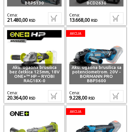
BBP5130
BCD2630
Cena:
Cena:
21.480,00
13.668,00
RSD
RSD
AKCIJA
Aku. ugaona brusilica
Aku. ugaona brusilica sa
bez četkica 125mm, 18V
potenciometrom. 20V -
ONE+™ HP – RYOBI
BORMANN PRO
RAG18X-0
BBP3600
Cena:
Cena:
20.364,00
9.228,00
RSD
RSD
AKCIJA