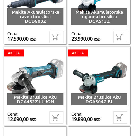
Makita Akumulatorska
Makita Akumulatorska
ravna brusilica
ugaona brusilica
DGD800Z
DGA513Z
Cena:
Cena:
17.590,00
23.990,00
RSD
RSD
AKCIJA
AKCIJA
Makita Brusilica Aku
Makita Brusilica Aku
DGA452Z LI-JON
DGA504Z BL
Cena:
Cena:
12.690,00
19.890,00
RSD
RSD