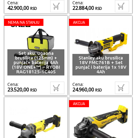
Cena:
Cena:
42.900,00
22.884,00
RSD
RSD
NEMA NA STANJU
AKCIJA
Set aku. ugaona
brusilica (125mm) +
Stanley aku brusilica
punjač+ baterija 4Ah
18V FMC761B + Set
(18V ONE+™) – RYOBI
punjač i baterija 1x 18V
RAG18125-1C40S
4Ah
Cena:
Cena:
23.520,00
24.960,00
RSD
RSD
AKCIJA