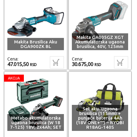
Makita GA005GZ XGT
Makita Brusilica Aku
Akumulatorska ugaona
DGA900ZK BL
brusilica, 40V, 125mm
Cena:
Cena:
47.015,50
30.675,00
RSD
RSD
AKCIJA
Set aku. ugaona
brusilica (115mm) +
Metabo akumulatorska
punjač+ baterija 4Ah
ugaona brusilica (W 18
(18V ONE+™) – RYOBI
7-125) 18V; 2x4Ah; SET
R18AG-140S