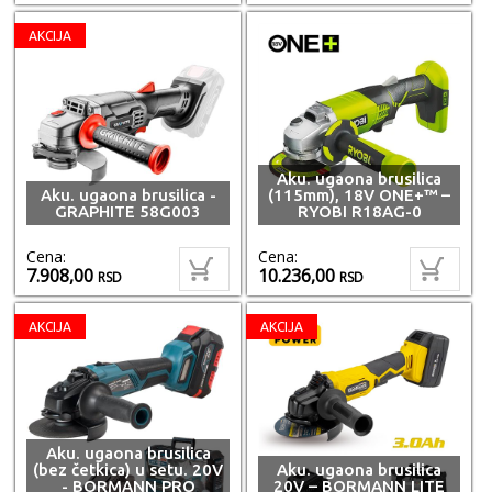
AKCIJA
Aku. ugaona brusilica
Aku. ugaona brusilica -
(115mm), 18V ONE+™ –
GRAPHITE 58G003
RYOBI R18AG-0
Cena:
Cena:
7.908,00
10.236,00
RSD
RSD
AKCIJA
AKCIJA
Aku. ugaona brusilica
(bez četkica) u setu. 20V
Aku. ugaona brusilica
- BORMANN PRO
20V – BORMANN LITE