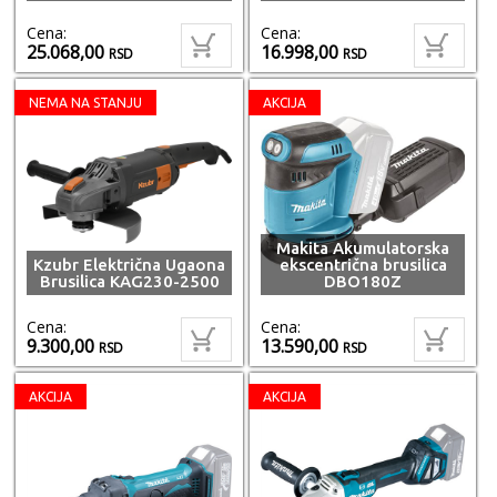
Cena:
Cena:
25.068,00
16.998,00
RSD
RSD
NEMA NA STANJU
AKCIJA
Makita Akumulatorska
Kzubr Električna Ugaona
ekscentrična brusilica
Brusilica KAG230-2500
DBO180Z
Cena:
Cena:
9.300,00
13.590,00
RSD
RSD
AKCIJA
AKCIJA