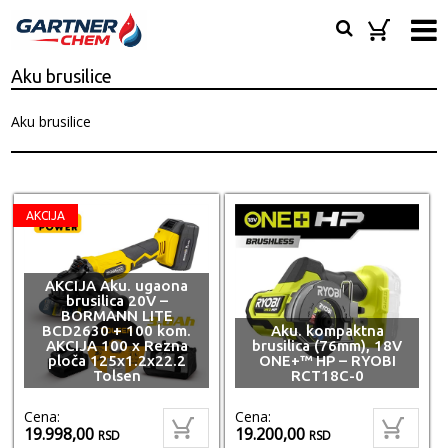
Aku brusilice
Aku brusilice
AKCIJA
AKCIJA Aku. ugaona
brusilica 20V –
BORMANN LITE
BCD2630 + 100 kom.
Aku. kompaktna
AKCIJA 100 x Rezna
brusilica (76mm), 18V
ploča 125x1.2x22.2
ONE+™ HP – RYOBI
Tolsen
RCT18C-0
Cena:
Cena:
19.998,00
19.200,00
RSD
RSD