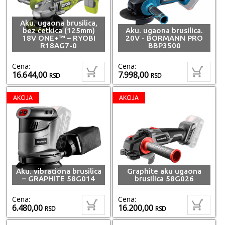
Aku. ugaona brusilica,
bez četkica (125mm)
Aku. ugaona brusilica.
18V ONE+™ – RYOBI
20V - BORMANN PRO
R18AG7-0
BBP3500
Cena:
Cena:
16.644,00
7.998,00
RSD
RSD
AKCIJA
AKCIJA
Aku. vibraciona brusilica
Graphite aku ugaona
– GRAPHITE 58G014
brusilica 58G026
Cena:
Cena:
6.480,00
16.200,00
RSD
RSD