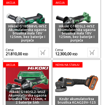
AKCIJA
AKCIJA
Hikoki G18DBBVL-W5Z
Hikoki G18DSL2-W5Z
Akumulatorska ugaona
Akumulatorska ugaona
brusilica mala 18V
brusilica mala 18V
125mm, bez baterije i
125mm, bez baterije i
punjača
punjača
Cena:
Cena:
21.810,00
12.300,00
RSD
RSD
AKCIJA
NEMA NA STANJU
Hikoki G18DSL2-WUZ
Akumulatorska ugaona
brusilica 18V 125mm, +
Kzubr akumulatorksa
2 baterije 5Ah
brusilica KCAG20V-125